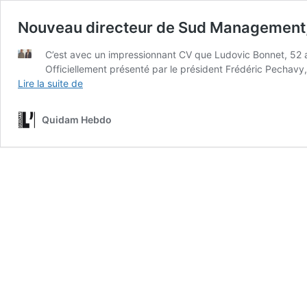
Nouveau directeur de Sud Management,
C’est avec un impressionnant CV que Ludovic Bonnet, 52 a
Officiellement présenté par le président Frédéric Pechavy
Nouveau
Lire la suite de
directeur
de
Quidam Hebdo
Sud
Management,
Ludovic
Bonnet
a
vu
du
pays