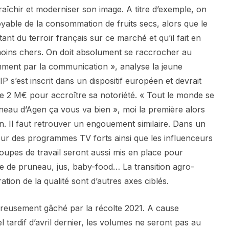
raîchir et moderniser son image. A titre d’exemple, on
yable de la consommation de fruits secs, alors que le
ant du terroir français sur ce marché et qu’il fait en
 moins chers. On doit absolument se raccrocher au
ment par la communication », analyse la jeune
BIP s’est inscrit dans un dispositif européen et devrait
e 2 M€ pour accroître sa notoriété. « Tout le monde se
uneau d’Agen ça vous va bien », moi la première alors
on. Il faut retrouver un engouement similaire. Dans un
ur des programmes TV forts ainsi que les influenceurs
oupes de travail seront aussi mis en place pour
me de pruneau, jus, baby-food… La transition agro-
tion de la qualité sont d’autres axes ciblés.
usement gâché par la récolte 2021. A cause
 tardif d’avril dernier, les volumes ne seront pas au