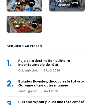
Lot-Et-
SUA
215
1023
Garonne
Villeneuve-
777
Sur-Lot
DERNIERS ARTICLES
Pujols : la destination culinaire
incontournable de l’été
Quidam Hebdo
6 Août 2026
Balades fluviales, découvrez le Lot-et-
Garonne d’une autre manière
Yoan Rigoulet
5 Août 2026
Huit spots pour piquer une tête cet été