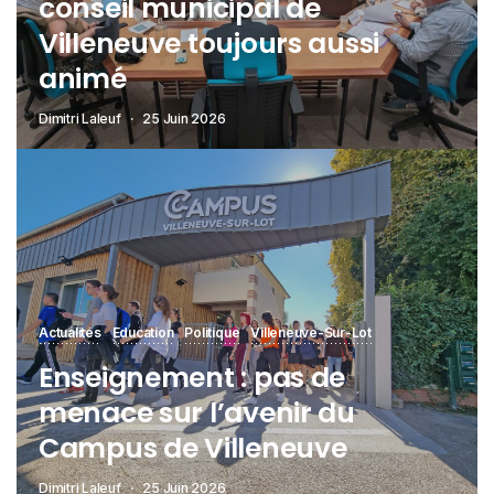
conseil municipal de
Villeneuve toujours aussi
animé
Dimitri Laleuf
25 Juin 2026
Actualités
Education
Politique
Villeneuve-Sur-Lot
Enseignement : pas de
menace sur l’avenir du
Campus de Villeneuve
Dimitri Laleuf
25 Juin 2026