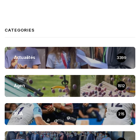
CATEGORIES
Actualités
3399
Agen
1512
SUA
215