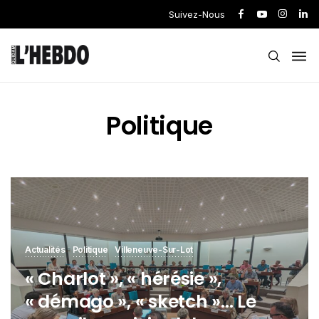
Suivez-Nous
Politique
Actualités
Politique
Villeneuve-Sur-Lot
« Charlot », « hérésie »,
« démago », « sketch »… Le