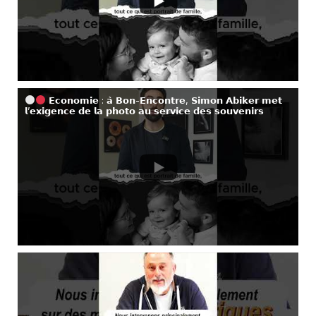
𝗘𝗰𝗼𝗻𝗼𝗺𝗶𝗲 : 𝗮̀ 𝗕𝗼𝗻-𝗘𝗻𝗰𝗼𝗻𝘁𝗿𝗲, 𝗦𝗶𝗺𝗼𝗻 𝗔𝗯𝗶𝗸𝗲𝗿 𝗺𝗲𝘁
𝗹’𝗲𝘅𝗶𝗴𝗲𝗻𝗰𝗲 𝗱𝗲 𝗹𝗮 𝗽𝗵𝗼𝘁𝗼 𝗮𝘂 𝘀𝗲𝗿𝘃𝗶𝗰𝗲 𝗱𝗲𝘀 𝘀𝗼𝘂𝘃𝗲𝗻𝗶𝗿𝘀