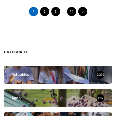
1
2
3
…
44
CATEGORIES
Actualités
3397
Agen
1512