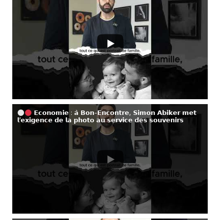
𝗘𝗰𝗼𝗻𝗼𝗺𝗶𝗲 : 𝗮̀ 𝗕𝗼𝗻-𝗘𝗻𝗰𝗼𝗻𝘁𝗿𝗲, 𝗦𝗶𝗺𝗼𝗻 𝗔𝗯𝗶𝗸𝗲𝗿 𝗺𝗲𝘁
𝗹’𝗲𝘅𝗶𝗴𝗲𝗻𝗰𝗲 𝗱𝗲 𝗹𝗮 𝗽𝗵𝗼𝘁𝗼 𝗮𝘂 𝘀𝗲𝗿𝘃𝗶𝗰𝗲 𝗱𝗲𝘀 𝘀𝗼𝘂𝘃𝗲𝗻𝗶𝗿𝘀