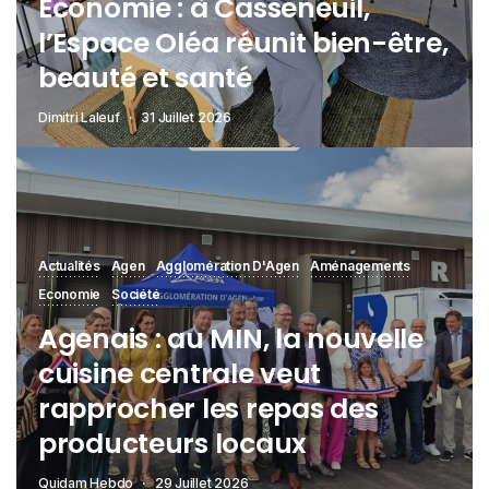
Économie : à Casseneuil,
l’Espace Oléa réunit bien-être,
beauté et santé
Dimitri Laleuf
31 Juillet 2026
Actualités
Agen
Agglomération D'Agen
Aménagements
Economie
Société
Agenais : au MIN, la nouvelle
cuisine centrale veut
rapprocher les repas des
producteurs locaux
Quidam Hebdo
29 Juillet 2026