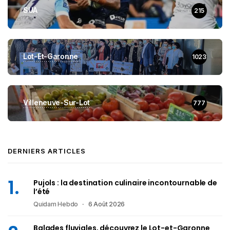
SUA
215
Lot-Et-Garonne
1023
Villeneuve-Sur-Lot
777
DERNIERS ARTICLES
Pujols : la destination culinaire incontournable de
l’été
Quidam Hebdo
6 Août 2026
Balades fluviales, découvrez le Lot-et-Garonne