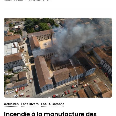
Dimitri Laleuf
23 Juillet 2026
Actualités
Faits Divers
Lot-Et-Garonne
Incendie à la manufacture des