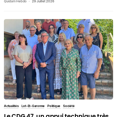
Quidam Hebdo
29 Juillet 2026
Actualités
Lot-Et-Garonne
Politique
Société
Le CDG 47, un appui technique très