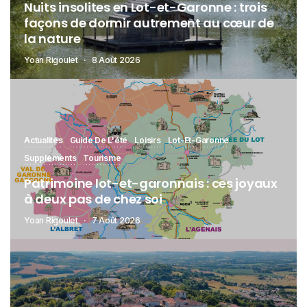
Nuits insolites en Lot-et-Garonne : trois
façons de dormir autrement au cœur de
la nature
Yoan Rigoulet
8 Août 2026
Actualités
Guide De L'été
Loisirs
Lot-Et-Garonne
Suppléments
Tourisme
Patrimoine lot-et-garonnais : ces joyaux
à deux pas de chez soi
Yoan Rigoulet
7 Août 2026