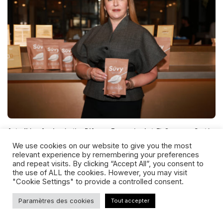
Actualités
Agglomération D'Agen
Economie
Lot-Et-Garonne
Santé
We use cookies on our website to give you the most
Économie : « Jusqu’à 200 000
relevant experience by remembering your preferences
tonnes produites par an », un
and repeat visits. By clicking “Accept All”, you consent to
the use of ALL the cookies. However, you may visit
nouveau site pour accompagner
"Cookie Settings" to provide a controlled consent.
l’essor de Süvy à Layrac
Paramètres des cookies
Tout accepter
Quidam Hebdo
16 Juillet 2026