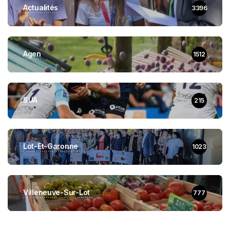
Actualités
3396
Agen
1512
SUA
215
Lot-Et-Garonne
1023
Villeneuve-Sur-Lot
777