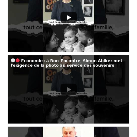
𝗘𝗰𝗼𝗻𝗼𝗺𝗶𝗲 : 𝗮̀ 𝗕𝗼𝗻-𝗘𝗻𝗰𝗼𝗻𝘁𝗿𝗲, 𝗦𝗶𝗺𝗼𝗻 𝗔𝗯𝗶𝗸𝗲𝗿 𝗺𝗲𝘁
𝗹’𝗲𝘅𝗶𝗴𝗲𝗻𝗰𝗲 𝗱𝗲 𝗹𝗮 𝗽𝗵𝗼𝘁𝗼 𝗮𝘂 𝘀𝗲𝗿𝘃𝗶𝗰𝗲 𝗱𝗲𝘀 𝘀𝗼𝘂𝘃𝗲𝗻𝗶𝗿𝘀