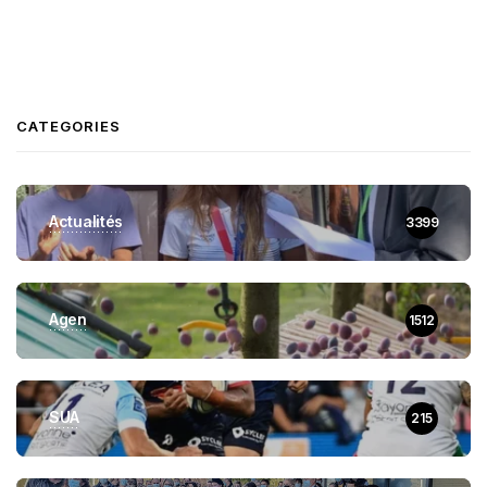
CATEGORIES
Actualités
3399
Agen
1512
SUA
215