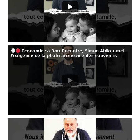
𝗘𝗰𝗼𝗻𝗼𝗺𝗶𝗲 : 𝗮̀ 𝗕𝗼𝗻-𝗘𝗻𝗰𝗼𝗻𝘁𝗿𝗲, 𝗦𝗶𝗺𝗼𝗻 𝗔𝗯𝗶𝗸𝗲𝗿 𝗺𝗲𝘁
𝗹’𝗲𝘅𝗶𝗴𝗲𝗻𝗰𝗲 𝗱𝗲 𝗹𝗮 𝗽𝗵𝗼𝘁𝗼 𝗮𝘂 𝘀𝗲𝗿𝘃𝗶𝗰𝗲 𝗱𝗲𝘀 𝘀𝗼𝘂𝘃𝗲𝗻𝗶𝗿𝘀