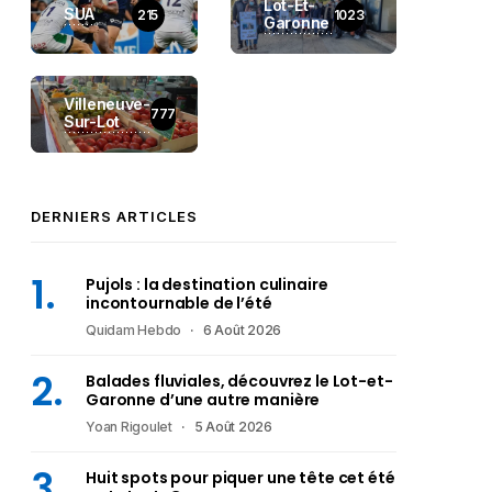
Lot-Et-
SUA
215
1023
Garonne
Villeneuve-
777
Sur-Lot
DERNIERS ARTICLES
Pujols : la destination culinaire
incontournable de l’été
Quidam Hebdo
6 Août 2026
Balades fluviales, découvrez le Lot-et-
Garonne d’une autre manière
Yoan Rigoulet
5 Août 2026
Huit spots pour piquer une tête cet été