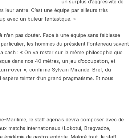
un surplus d’aggresivité de
ns leur antre. C’est une équipe par ailleurs très
up avec un buteur fantastique. »
 à n’en pas douter. Face à une équipe sans faiblesse
 particulier, les hommes du président Fonteneau savent
ra cash : « On va rester sur la même philosophie que
isque dans nos 40 mètres, un jeu d’occupation, et
 turn-over », confirme Sylvain Mirande. Bref, du
il espère teinter d’un grand pragmatisme. Et nous
e-Maritime, le staff agenais devra composer avec de
ux matchs internationaux (Lokotui, Bregvadze,
e épidémie de gastro-entérite. Malgré tout, le staff