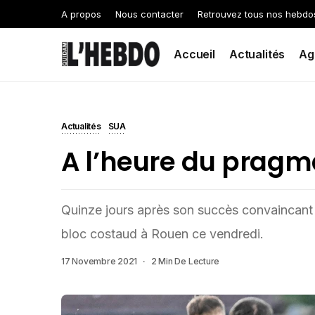
A propos
Nous contacter
Retrouvez tous nos hebdo
Accueil
Actualités
Ag
Actualités
SUA
A l’heure du prag
Quinze jours après son succès convaincant
bloc costaud à Rouen ce vendredi.
17 Novembre 2021
2 Min De Lecture