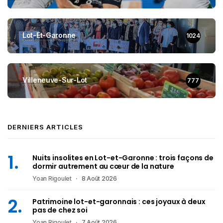
Lot-Et-Garonne
1024
Villeneuve-Sur-Lot
777
DERNIERS ARTICLES
Nuits insolites en Lot-et-Garonne : trois façons de
dormir autrement au cœur de la nature
Yoan Rigoulet
8 Août 2026
Patrimoine lot-et-garonnais : ces joyaux à deux
pas de chez soi
Yoan Rigoulet
7 Août 2026