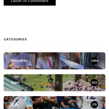
CATEGORIES
Actualités
3399
Agen
1512
SUA
215