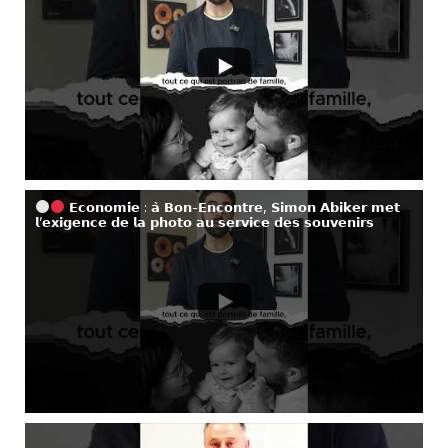
𝗘𝗰𝗼𝗻𝗼𝗺𝗶𝗲 : 𝗮̀ 𝗕𝗼𝗻-𝗘𝗻𝗰𝗼𝗻𝘁𝗿𝗲, 𝗦𝗶𝗺𝗼𝗻 𝗔𝗯𝗶𝗸𝗲𝗿 𝗺𝗲𝘁
𝗹’𝗲𝘅𝗶𝗴𝗲𝗻𝗰𝗲 𝗱𝗲 𝗹𝗮 𝗽𝗵𝗼𝘁𝗼 𝗮𝘂 𝘀𝗲𝗿𝘃𝗶𝗰𝗲 𝗱𝗲𝘀 𝘀𝗼𝘂𝘃𝗲𝗻𝗶𝗿𝘀