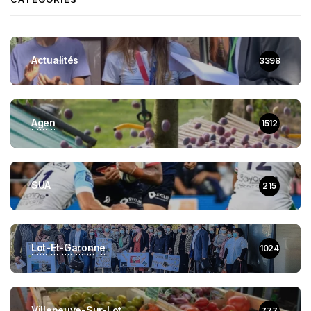
Actualités
3398
Agen
1512
SUA
215
Lot-Et-Garonne
1024
Villeneuve-Sur-Lot
777