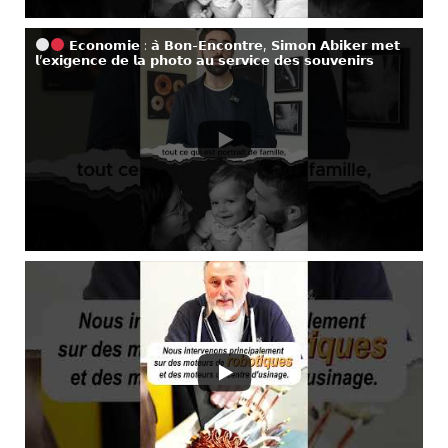
𝗘𝗰𝗼𝗻𝗼𝗺𝗶𝗲 : 𝗮̀ 𝗕𝗼𝗻-𝗘𝗻𝗰𝗼𝗻𝘁𝗿𝗲, 𝗦𝗶𝗺𝗼𝗻 𝗔𝗯𝗶𝗸𝗲𝗿 𝗺𝗲𝘁
𝗹’𝗲𝘅𝗶𝗴𝗲𝗻𝗰𝗲 𝗱𝗲 𝗹𝗮 𝗽𝗵𝗼𝘁𝗼 𝗮𝘂 𝘀𝗲𝗿𝘃𝗶𝗰𝗲 𝗱𝗲𝘀 𝘀𝗼𝘂𝘃𝗲𝗻𝗶𝗿𝘀