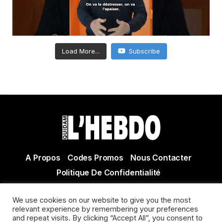
Load More...
Subscribe
A Propos
Codes Promos
Nous Contacter
Politique De Confidentialité
© Copyright 2021 Tous droits réservés Quidam Hebdo
We use cookies on our website to give you the most
Actualité Agen - Actualité en lot et Garonne - Actualité
relevant experience by remembering your preferences
Villeneuve sur Lot
and repeat visits. By clicking “Accept All”, you consent to