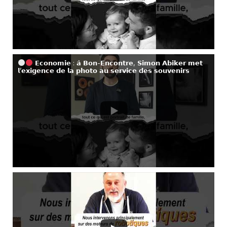
𝗘𝗰𝗼𝗻𝗼𝗺𝗶𝗲 : 𝗮̀ 𝗕𝗼𝗻-𝗘𝗻𝗰𝗼𝗻𝘁𝗿𝗲, 𝗦𝗶𝗺𝗼𝗻 𝗔𝗯𝗶𝗸𝗲𝗿 𝗺𝗲𝘁
𝗹’𝗲𝘅𝗶𝗴𝗲𝗻𝗰𝗲 𝗱𝗲 𝗹𝗮 𝗽𝗵𝗼𝘁𝗼 𝗮𝘂 𝘀𝗲𝗿𝘃𝗶𝗰𝗲 𝗱𝗲𝘀 𝘀𝗼𝘂𝘃𝗲𝗻𝗶𝗿𝘀