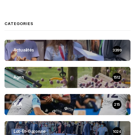
CATEGORIES
Actualités
3399
Agen
1512
SUA
215
Lot-Et-Garonne
1024