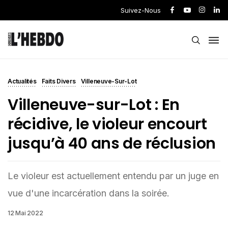
Suivez-Nous
Actualités
Faits Divers
Villeneuve-Sur-Lot
Villeneuve-sur-Lot : En
récidive, le violeur encourt
jusqu’à 40 ans de réclusion
Le violeur est actuellement entendu par un juge en
vue d'une incarcération dans la soirée.
12 Mai 2022