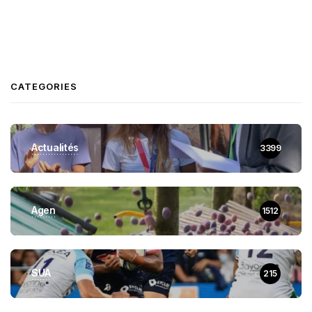
CATEGORIES
Actualités
3399
Agen
1512
SUA
215