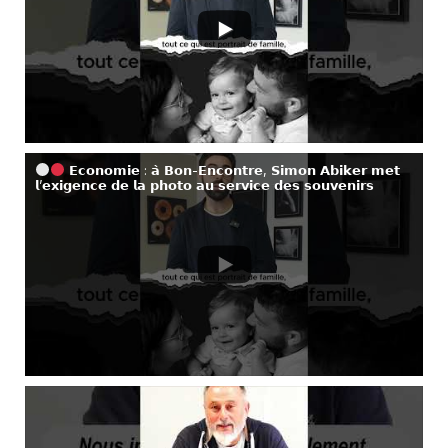
𝗘𝗰𝗼𝗻𝗼𝗺𝗶𝗲 : 𝗮̀ 𝗕𝗼𝗻-𝗘𝗻𝗰𝗼𝗻𝘁𝗿𝗲, 𝗦𝗶𝗺𝗼𝗻 𝗔𝗯𝗶𝗸𝗲𝗿 𝗺𝗲𝘁
𝗹’𝗲𝘅𝗶𝗴𝗲𝗻𝗰𝗲 𝗱𝗲 𝗹𝗮 𝗽𝗵𝗼𝘁𝗼 𝗮𝘂 𝘀𝗲𝗿𝘃𝗶𝗰𝗲 𝗱𝗲𝘀 𝘀𝗼𝘂𝘃𝗲𝗻𝗶𝗿𝘀