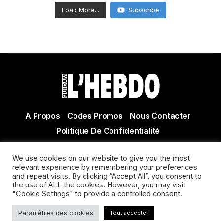
Load More...
Subscribe
A Propos
Codes Promos
Nous Contacter
Politique De Confidentialité
© Copyright 2021 Tous droits réservés Quidam Hebdo
We use cookies on our website to give you the most
Actualité Agen - Actualité en lot et Garonne - Actualité
relevant experience by remembering your preferences
Villeneuve sur Lot
and repeat visits. By clicking “Accept All”, you consent to
the use of ALL the cookies. However, you may visit
"Cookie Settings" to provide a controlled consent.
Paramètres des cookies
Tout accepter