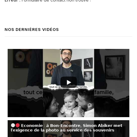
NOS DERNIÈRES VIDÉOS
𝗘𝗰𝗼𝗻𝗼𝗺𝗶𝗲 : 𝗮̀ 𝗕𝗼𝗻-𝗘𝗻𝗰𝗼𝗻𝘁𝗿𝗲, 𝗦𝗶𝗺𝗼𝗻 𝗔𝗯𝗶𝗸𝗲𝗿 𝗺𝗲𝘁
𝗹’𝗲𝘅𝗶𝗴𝗲𝗻𝗰𝗲 𝗱𝗲 𝗹𝗮 𝗽𝗵𝗼𝘁𝗼 𝗮𝘂 𝘀𝗲𝗿𝘃𝗶𝗰𝗲 𝗱𝗲𝘀 𝘀𝗼𝘂𝘃𝗲𝗻𝗶𝗿𝘀