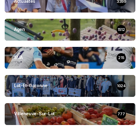
Actualités
3399
Agen
1512
SUA
215
Lot-Et-Garonne
1024
Villeneuve-Sur-Lot
777