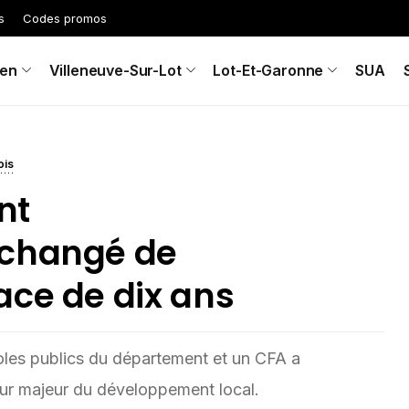
s
Codes promos
en
Villeneuve-Sur-Lot
Lot-Et-Garonne
SUA
ois
nt
 changé de
ace de dix ans
icoles publics du département et un CFA a
ur majeur du développement local.