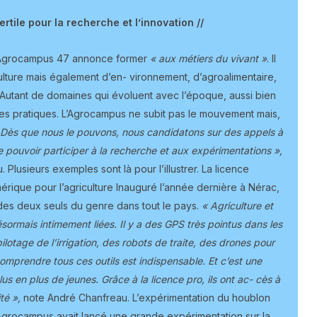
ertile pour la recherche et l’innovation //
 l’Agrocampus 47 annonce former
« aux métiers du vivant »
. Il
culture mais également d’en- vironnement, d’agroalimentaire,
Autant de domaines qui évoluent avec l’époque, aussi bien
es pratiques. L’Agrocampus ne subit pas le mouvement mais,
Dès que nous le pouvons, nous candidatons sur des appels à
de pouvoir participer à la recherche et aux expérimentations »,
 Plusieurs exemples sont là pour l’illustrer. La licence
rique pour l’agriculture Inauguré l’année dernière à Nérac,
des deux seuls du genre dans tout le pays.
« Agriculture et
sormais intimement liées. Il y a des GPS très pointus dans les
lotage de l’irrigation, des robots de traite, des drones pour
Comprendre tous ces outils est indispensable. Et c’est une
us en plus de jeunes. Grâce à la licence pro, ils ont ac- cès à
té »,
note André Chanfreau. L’expérimentation du houblon
’Agrocampus avait lancé une grande expérimentation sur la