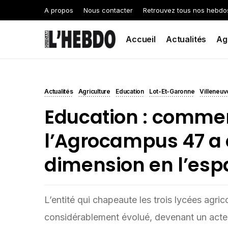
A propos
Nous contacter
Retrouvez tous nos hebdo
Accueil
Actualités
Ag
Actualités
Agriculture
Education
Lot-Et-Garonne
Villeneuv
Education : comme
l’Agrocampus 47 a
dimension en l’esp
L’entité qui chapeaute les trois lycées agr
considérablement évolué, devenant un acte