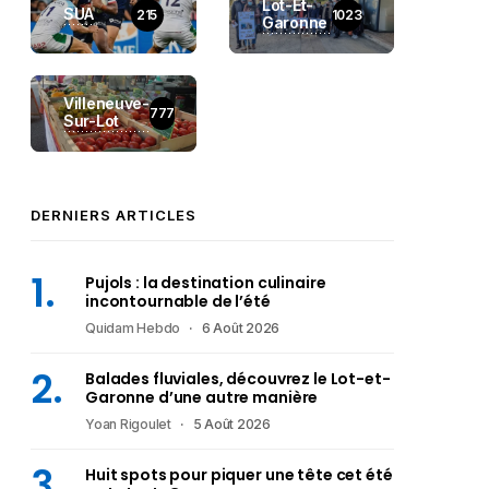
Lot-Et-
SUA
215
1023
Garonne
Villeneuve-
777
Sur-Lot
DERNIERS ARTICLES
Pujols : la destination culinaire
incontournable de l’été
Quidam Hebdo
6 Août 2026
Balades fluviales, découvrez le Lot-et-
Garonne d’une autre manière
Yoan Rigoulet
5 Août 2026
Huit spots pour piquer une tête cet été