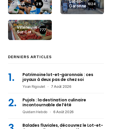
Lot-Et-
SUA
215
1024
Garonne
Villeneuve-
777
Sur-Lot
DERNIERS ARTICLES
Patrimoine lot-et-garonnais : ces
joyaux à deux pas de chez soi
Yoan Rigoulet
7 Août 2026
Pujols : la destination culinaire
incontournable de l’été
Quidam Hebdo
6 Août 2026
Balades fluviales, découvrez le Lot-et-