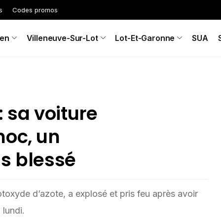
s
Codes promos
en
Villeneuve-Sur-Lot
Lot-Et-Garonne
SUA
 sa voiture
hoc, un
ns blessé
toxyde d’azote, a explosé et pris feu après avoir
 lundi.