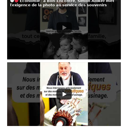
𝗘𝗰𝗼𝗻𝗼𝗺𝗶𝗲 : 𝗮̀ 𝗕𝗼𝗻-𝗘𝗻𝗰𝗼𝗻𝘁𝗿𝗲, 𝗦𝗶𝗺𝗼𝗻 𝗔𝗯𝗶𝗸𝗲𝗿 𝗺𝗲𝘁
𝗹’𝗲𝘅𝗶𝗴𝗲𝗻𝗰𝗲 𝗱𝗲 𝗹𝗮 𝗽𝗵𝗼𝘁𝗼 𝗮𝘂 𝘀𝗲𝗿𝘃𝗶𝗰𝗲 𝗱𝗲𝘀 𝘀𝗼𝘂𝘃𝗲𝗻𝗶𝗿𝘀