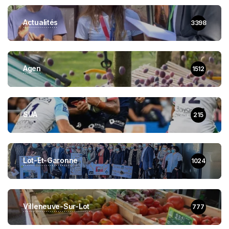
Actualités
3398
Agen
1512
SUA
215
Lot-Et-Garonne
1024
Villeneuve-Sur-Lot
777