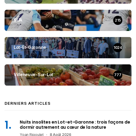
SUA
215
Lot-Et-Garonne
1024
Villeneuve-Sur-Lot
777
DERNIERS ARTICLES
Nuits insolites en Lot-et-Garonne : trois façons de
dormir autrement au cœur de la nature
Yoan Rigoulet
8 Août 2026