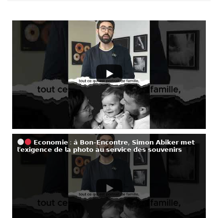
𝗘𝗰𝗼𝗻𝗼𝗺𝗶𝗲 : 𝗮̀ 𝗕𝗼𝗻-𝗘𝗻𝗰𝗼𝗻𝘁𝗿𝗲, 𝗦𝗶𝗺𝗼𝗻 𝗔𝗯𝗶𝗸𝗲𝗿 𝗺𝗲𝘁
𝗹’𝗲𝘅𝗶𝗴𝗲𝗻𝗰𝗲 𝗱𝗲 𝗹𝗮 𝗽𝗵𝗼𝘁𝗼 𝗮𝘂 𝘀𝗲𝗿𝘃𝗶𝗰𝗲 𝗱𝗲𝘀 𝘀𝗼𝘂𝘃𝗲𝗻𝗶𝗿𝘀