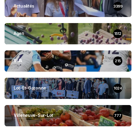
Actualités
3399
Agen
1512
SUA
215
Lot-Et-Garonne
1024
Villeneuve-Sur-Lot
777