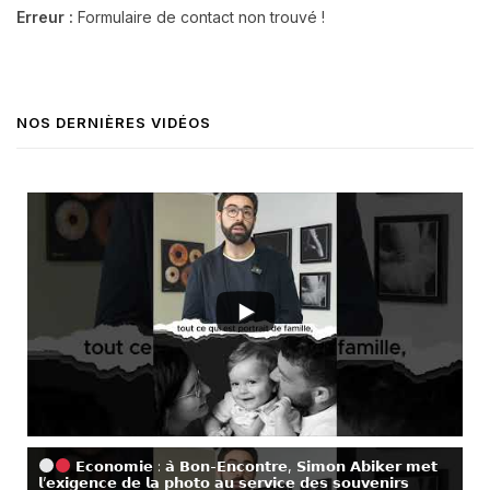
Erreur :
Formulaire de contact non trouvé !
NOS DERNIÈRES VIDÉOS
𝗘𝗰𝗼𝗻𝗼𝗺𝗶𝗲 : 𝗮̀ 𝗕𝗼𝗻-𝗘𝗻𝗰𝗼𝗻𝘁𝗿𝗲, 𝗦𝗶𝗺𝗼𝗻 𝗔𝗯𝗶𝗸𝗲𝗿 𝗺𝗲𝘁
𝗹’𝗲𝘅𝗶𝗴𝗲𝗻𝗰𝗲 𝗱𝗲 𝗹𝗮 𝗽𝗵𝗼𝘁𝗼 𝗮𝘂 𝘀𝗲𝗿𝘃𝗶𝗰𝗲 𝗱𝗲𝘀 𝘀𝗼𝘂𝘃𝗲𝗻𝗶𝗿𝘀