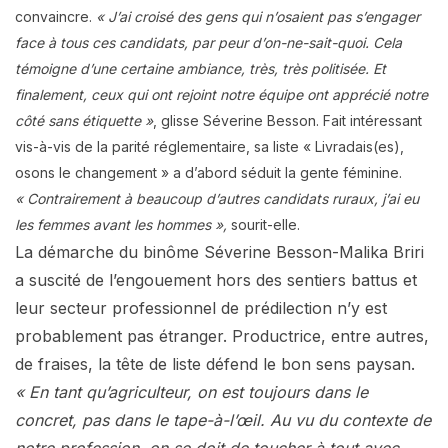
convaincre.
« J’ai croisé des gens qui n’osaient pas s’engager
face à tous ces candidats, par peur d’on-ne-sait-quoi. Cela
témoigne d’une certaine ambiance, très, très politisée. Et
finalement, ceux qui ont rejoint notre équipe ont apprécié notre
côté sans étiquette »
, glisse Séverine Besson. Fait intéressant
vis-à-vis de la parité réglementaire, sa liste « Livradais(es),
osons le changement » a d’abord séduit la gente féminine.
« Contrairement à beaucoup d’autres candidats ruraux, j’ai eu
les femmes avant les hommes »,
sourit-elle.
La démarche du binôme Séverine Besson-Malika Briri
a suscité de l’engouement hors des sentiers battus et
leur secteur professionnel de prédilection n’y est
probablement pas étranger. Productrice, entre autres,
de fraises, la tête de liste défend le bon sens paysan.
« En tant qu’agriculteur, on est toujours dans le
concret, pas dans le tape-à-l’œil. Au vu du contexte de
notre profession, on se doit de toucher à tout avec