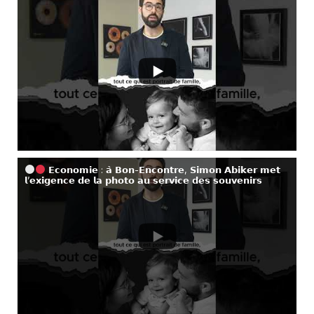
𝗘𝗰𝗼𝗻𝗼𝗺𝗶𝗲 : 𝗮̀ 𝗕𝗼𝗻-𝗘𝗻𝗰𝗼𝗻𝘁𝗿𝗲, 𝗦𝗶𝗺𝗼𝗻 𝗔𝗯𝗶𝗸𝗲𝗿 𝗺𝗲𝘁
𝗹’𝗲𝘅𝗶𝗴𝗲𝗻𝗰𝗲 𝗱𝗲 𝗹𝗮 𝗽𝗵𝗼𝘁𝗼 𝗮𝘂 𝘀𝗲𝗿𝘃𝗶𝗰𝗲 𝗱𝗲𝘀 𝘀𝗼𝘂𝘃𝗲𝗻𝗶𝗿𝘀