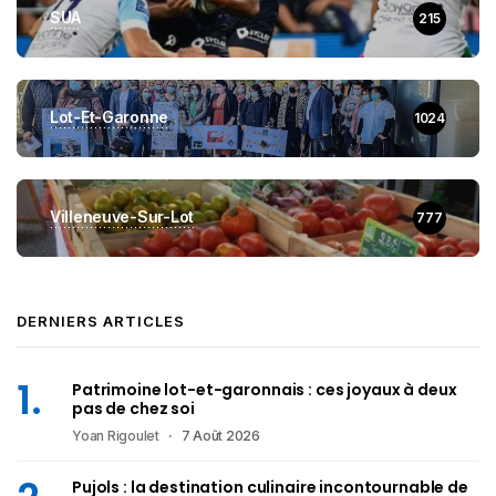
SUA
215
Lot-Et-Garonne
1024
Villeneuve-Sur-Lot
777
DERNIERS ARTICLES
Patrimoine lot-et-garonnais : ces joyaux à deux
pas de chez soi
Yoan Rigoulet
7 Août 2026
Pujols : la destination culinaire incontournable de