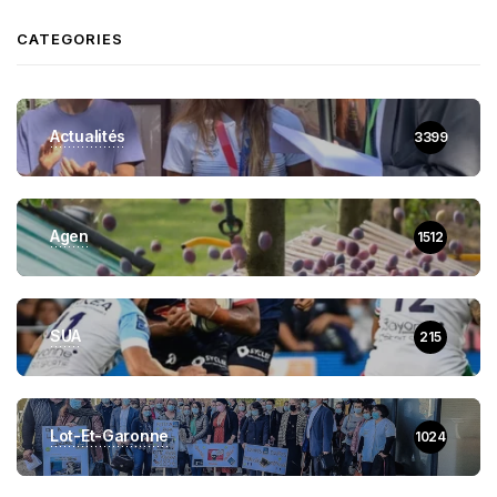
CATEGORIES
Actualités
3399
Agen
1512
SUA
215
Lot-Et-Garonne
1024