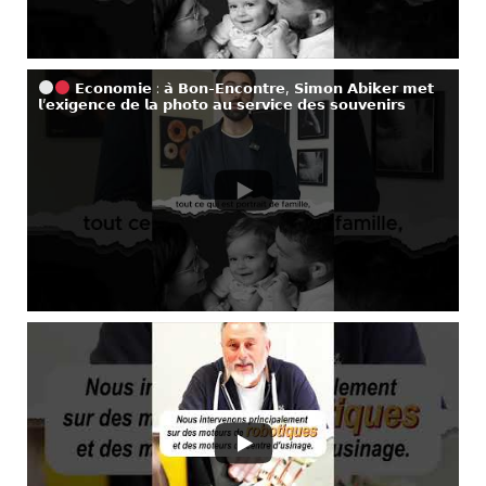
𝗘𝗰𝗼𝗻𝗼𝗺𝗶𝗲 : 𝗮̀ 𝗕𝗼𝗻-𝗘𝗻𝗰𝗼𝗻𝘁𝗿𝗲, 𝗦𝗶𝗺𝗼𝗻 𝗔𝗯𝗶𝗸𝗲𝗿 𝗺𝗲𝘁
𝗹’𝗲𝘅𝗶𝗴𝗲𝗻𝗰𝗲 𝗱𝗲 𝗹𝗮 𝗽𝗵𝗼𝘁𝗼 𝗮𝘂 𝘀𝗲𝗿𝘃𝗶𝗰𝗲 𝗱𝗲𝘀 𝘀𝗼𝘂𝘃𝗲𝗻𝗶𝗿𝘀