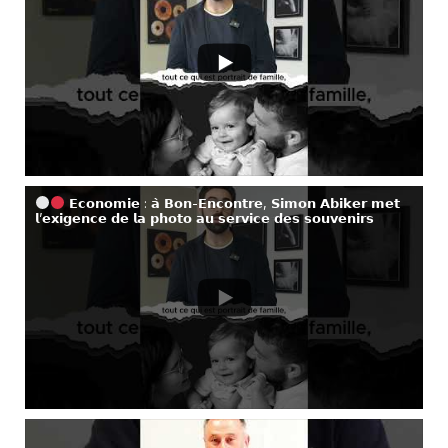
𝗘𝗰𝗼𝗻𝗼𝗺𝗶𝗲 : 𝗮̀ 𝗕𝗼𝗻-𝗘𝗻𝗰𝗼𝗻𝘁𝗿𝗲, 𝗦𝗶𝗺𝗼𝗻 𝗔𝗯𝗶𝗸𝗲𝗿 𝗺𝗲𝘁
𝗹’𝗲𝘅𝗶𝗴𝗲𝗻𝗰𝗲 𝗱𝗲 𝗹𝗮 𝗽𝗵𝗼𝘁𝗼 𝗮𝘂 𝘀𝗲𝗿𝘃𝗶𝗰𝗲 𝗱𝗲𝘀 𝘀𝗼𝘂𝘃𝗲𝗻𝗶𝗿𝘀