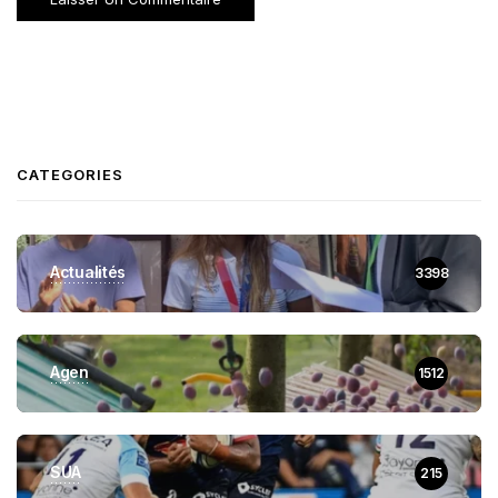
CATEGORIES
Actualités
3398
Agen
1512
SUA
215