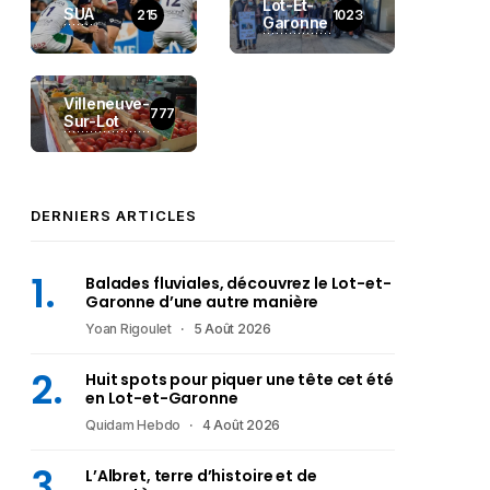
Lot-Et-
SUA
215
1023
Garonne
Villeneuve-
777
Sur-Lot
DERNIERS ARTICLES
Balades fluviales, découvrez le Lot-et-
Garonne d’une autre manière
Yoan Rigoulet
5 Août 2026
Huit spots pour piquer une tête cet été
en Lot-et-Garonne
Quidam Hebdo
4 Août 2026
L’Albret, terre d’histoire et de