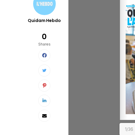
Quidam Hebdo
0
Shares
1/36