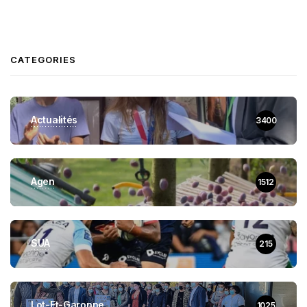
CATEGORIES
Actualités
3400
Agen
1512
SUA
215
Lot-Et-Garonne
1025