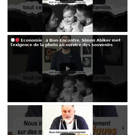
𝗘𝗰𝗼𝗻𝗼𝗺𝗶𝗲 : 𝗮̀ 𝗕𝗼𝗻-𝗘𝗻𝗰𝗼𝗻𝘁𝗿𝗲, 𝗦𝗶𝗺𝗼𝗻 𝗔𝗯𝗶𝗸𝗲𝗿 𝗺𝗲𝘁
𝗹’𝗲𝘅𝗶𝗴𝗲𝗻𝗰𝗲 𝗱𝗲 𝗹𝗮 𝗽𝗵𝗼𝘁𝗼 𝗮𝘂 𝘀𝗲𝗿𝘃𝗶𝗰𝗲 𝗱𝗲𝘀 𝘀𝗼𝘂𝘃𝗲𝗻𝗶𝗿𝘀