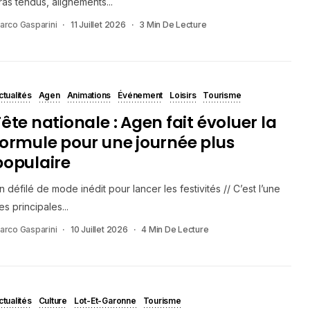
ras tendus, alignements...
arco Gasparini
11 Juillet 2026
3 Min De Lecture
ctualités
Agen
Animations
Événement
Loisirs
Tourisme
Fête nationale : Agen fait évoluer la
formule pour une journée plus
populaire
n défilé de mode inédit pour lancer les festivités // C’est l’une
es principales...
arco Gasparini
10 Juillet 2026
4 Min De Lecture
ctualités
Culture
Lot-Et-Garonne
Tourisme