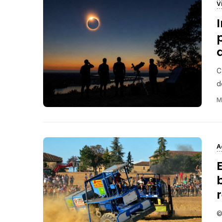
V
C
d
M
A
©