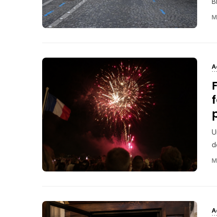
B
M
A
U
d
M
A