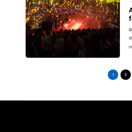
©
g
M
1
2