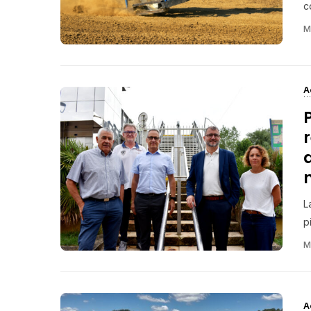
c
M
A
L
p
M
A