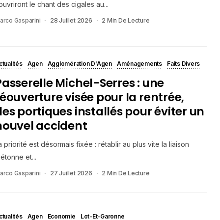
ouvriront le chant des cigales au...
arco Gasparini
28 Juillet 2026
2 Min De Lecture
ctualités
Agen
Agglomération D'Agen
Aménagements
Faits Divers
Passerelle Michel-Serres : une
réouverture visée pour la rentrée,
des portiques installés pour éviter un
nouvel accident
a priorité est désormais fixée : rétablir au plus vite la liaison
iétonne et...
arco Gasparini
27 Juillet 2026
2 Min De Lecture
ctualités
Agen
Economie
Lot-Et-Garonne