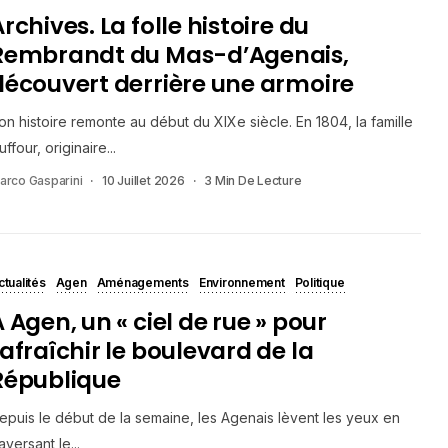
rchives. La folle histoire du
Rembrandt du Mas-d’Agenais,
découvert derrière une armoire
on histoire remonte au début du XIXe siècle. En 1804, la famille
uffour, originaire...
arco Gasparini
10 Juillet 2026
3 Min De Lecture
ctualités
Agen
Aménagements
Environnement
Politique
 Agen, un « ciel de rue » pour
rafraîchir le boulevard de la
République
epuis le début de la semaine, les Agenais lèvent les yeux en
raversant le...