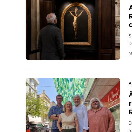
A
S
D
M
A
À
D
t