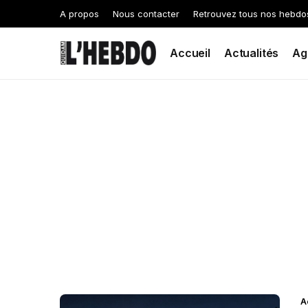
A propos
Nous contacter
Retrouvez tous nos hebdo
Accueil
Actualités
Ag
A