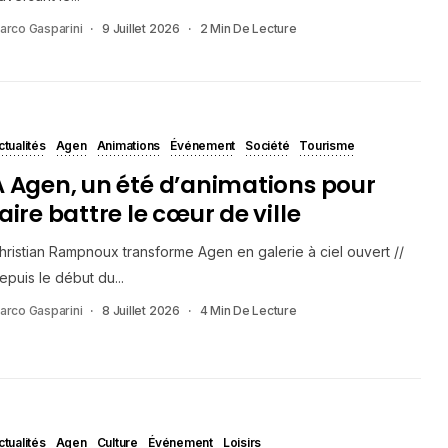
arco Gasparini
9 Juillet 2026
2 Min De Lecture
ctualités
Agen
Animations
Événement
Société
Tourisme
À Agen, un été d’animations pour
aire battre le cœur de ville
hristian Rampnoux transforme Agen en galerie à ciel ouvert //
epuis le début du...
arco Gasparini
8 Juillet 2026
4 Min De Lecture
ctualités
Agen
Culture
Événement
Loisirs