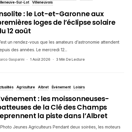
illeneuve-Sur-Lot
Villeneuvois
Insolite : le Lot-et-Garonne aux
premières loges de l’éclipse solaire
du 12 août
’est un rendez-vous que les amateurs d’astronomie attendent
epuis des années. Le mercredi 12...
arco Gasparini
1 Août 2026
3 Min De Lecture
ctualités
Agriculture
Albret
Événement
Loisirs
Evénement : les moissonneuses-
batteuses de la Clé des Champs
reprennent la piste dans l’Albret
Photo Jeunes Agriculteurs Pendant deux soirées, les moteurs