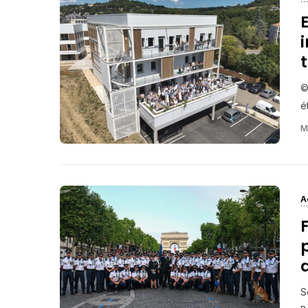
©
é
M
A
d
S