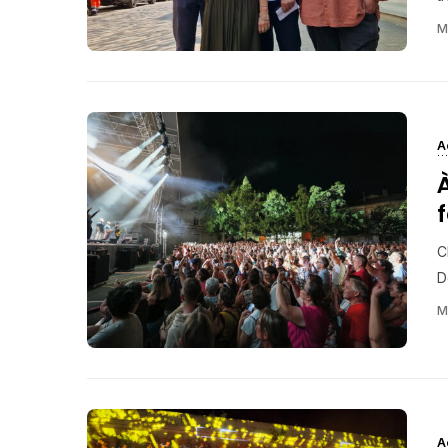
M
A
f
C
D
M
A