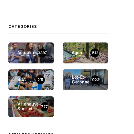
CATEGORIES
Actualités
Agen
3397
1512
Lot-Et-
SUA
215
1023
Garonne
Villeneuve-
777
Sur-Lot