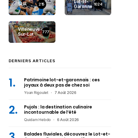
Lot-Et-
SUA
215
1024
Garonne
Villeneuve-
777
Sur-Lot
DERNIERS ARTICLES
Patrimoine lot-et-garonnais : ces
joyaux à deux pas de chez soi
Yoan Rigoulet
7 Août 2026
Pujols : la destination culinaire
incontournable de l’été
Quidam Hebdo
6 Août 2026
Balades fluviales, découvrez le Lot-et-