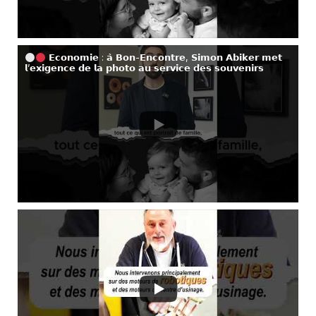
𝗘𝗰𝗼𝗻𝗼𝗺𝗶𝗲 : 𝗮̀ 𝗕𝗼𝗻-𝗘𝗻𝗰𝗼𝗻𝘁𝗿𝗲, 𝗦𝗶𝗺𝗼𝗻 𝗔𝗯𝗶𝗸𝗲𝗿 𝗺𝗲𝘁
𝗹’𝗲𝘅𝗶𝗴𝗲𝗻𝗰𝗲 𝗱𝗲 𝗹𝗮 𝗽𝗵𝗼𝘁𝗼 𝗮𝘂 𝘀𝗲𝗿𝘃𝗶𝗰𝗲 𝗱𝗲𝘀 𝘀𝗼𝘂𝘃𝗲𝗻𝗶𝗿𝘀