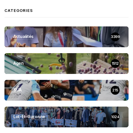
CATEGORIES
Actualités
3399
Agen
1512
SUA
215
Lot-Et-Garonne
1024