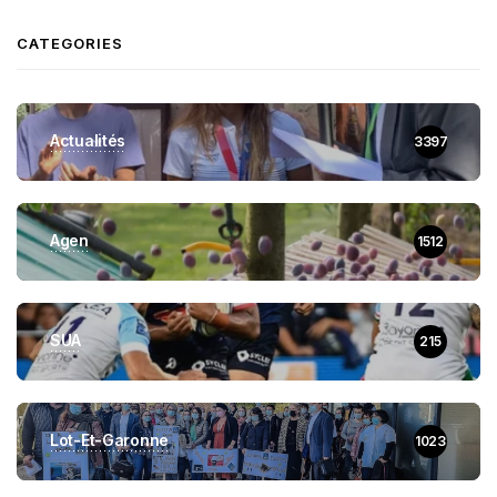
CATEGORIES
Actualités
3397
Agen
1512
SUA
215
Lot-Et-Garonne
1023