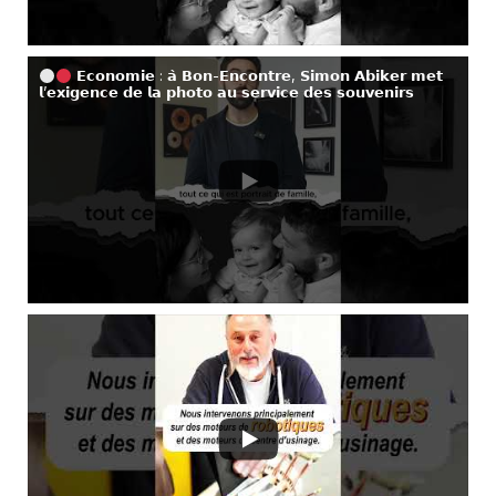
𝗘𝗰𝗼𝗻𝗼𝗺𝗶𝗲 : 𝗮̀ 𝗕𝗼𝗻-𝗘𝗻𝗰𝗼𝗻𝘁𝗿𝗲, 𝗦𝗶𝗺𝗼𝗻 𝗔𝗯𝗶𝗸𝗲𝗿 𝗺𝗲𝘁
𝗹’𝗲𝘅𝗶𝗴𝗲𝗻𝗰𝗲 𝗱𝗲 𝗹𝗮 𝗽𝗵𝗼𝘁𝗼 𝗮𝘂 𝘀𝗲𝗿𝘃𝗶𝗰𝗲 𝗱𝗲𝘀 𝘀𝗼𝘂𝘃𝗲𝗻𝗶𝗿𝘀