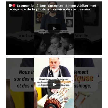
𝗘𝗰𝗼𝗻𝗼𝗺𝗶𝗲 : 𝗮̀ 𝗕𝗼𝗻-𝗘𝗻𝗰𝗼𝗻𝘁𝗿𝗲, 𝗦𝗶𝗺𝗼𝗻 𝗔𝗯𝗶𝗸𝗲𝗿 𝗺𝗲𝘁
𝗹’𝗲𝘅𝗶𝗴𝗲𝗻𝗰𝗲 𝗱𝗲 𝗹𝗮 𝗽𝗵𝗼𝘁𝗼 𝗮𝘂 𝘀𝗲𝗿𝘃𝗶𝗰𝗲 𝗱𝗲𝘀 𝘀𝗼𝘂𝘃𝗲𝗻𝗶𝗿𝘀