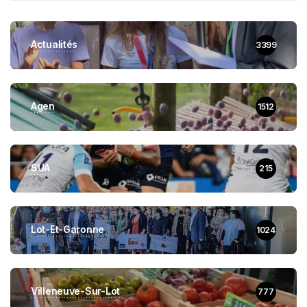
Actualités
3399
Agen
1512
SUA
215
Lot-Et-Garonne
1024
Villeneuve-Sur-Lot
777