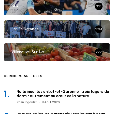
SUA
215
Lot-Et-Garonne
1024
Villeneuve-Sur-Lot
777
DERNIERS ARTICLES
Nuits insolites en Lot-et-Garonne : trois façons de
dormir autrement au cœur de la nature
Yoan Rigoulet
8 Août 2026