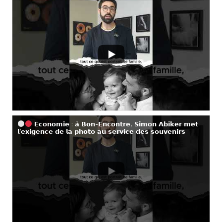
𝗘𝗰𝗼𝗻𝗼𝗺𝗶𝗲 : 𝗮̀ 𝗕𝗼𝗻-𝗘𝗻𝗰𝗼𝗻𝘁𝗿𝗲, 𝗦𝗶𝗺𝗼𝗻 𝗔𝗯𝗶𝗸𝗲𝗿 𝗺𝗲𝘁
𝗹’𝗲𝘅𝗶𝗴𝗲𝗻𝗰𝗲 𝗱𝗲 𝗹𝗮 𝗽𝗵𝗼𝘁𝗼 𝗮𝘂 𝘀𝗲𝗿𝘃𝗶𝗰𝗲 𝗱𝗲𝘀 𝘀𝗼𝘂𝘃𝗲𝗻𝗶𝗿𝘀