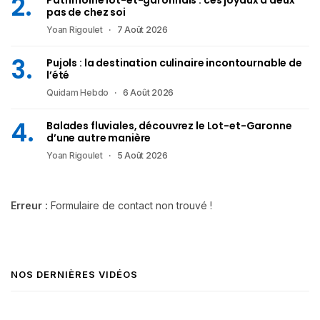
Patrimoine lot-et-garonnais : ces joyaux à deux
pas de chez soi
Yoan Rigoulet
7 Août 2026
Pujols : la destination culinaire incontournable de
l’été
Quidam Hebdo
6 Août 2026
Balades fluviales, découvrez le Lot-et-Garonne
d’une autre manière
Yoan Rigoulet
5 Août 2026
Erreur :
Formulaire de contact non trouvé !
NOS DERNIÈRES VIDÉOS