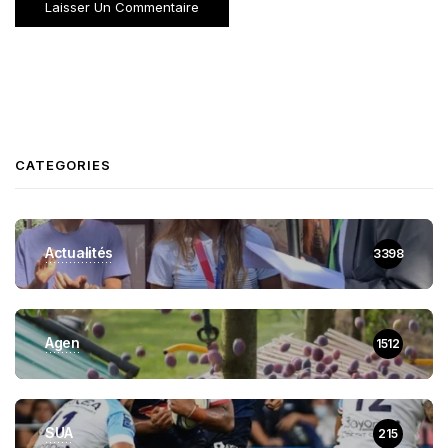
CATEGORIES
Actualités
3398
Agen
1512
SUA
215