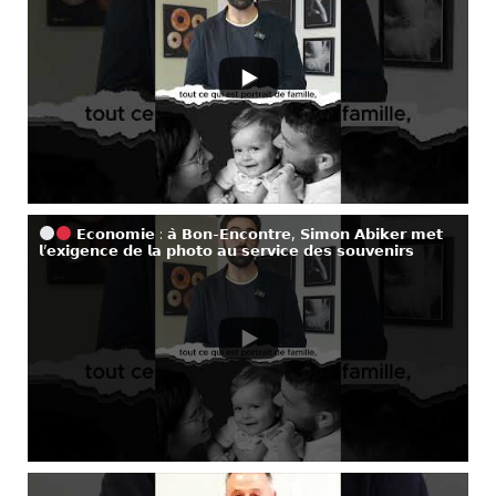
𝗘𝗰𝗼𝗻𝗼𝗺𝗶𝗲 : 𝗮̀ 𝗕𝗼𝗻-𝗘𝗻𝗰𝗼𝗻𝘁𝗿𝗲, 𝗦𝗶𝗺𝗼𝗻 𝗔𝗯𝗶𝗸𝗲𝗿 𝗺𝗲𝘁
𝗹’𝗲𝘅𝗶𝗴𝗲𝗻𝗰𝗲 𝗱𝗲 𝗹𝗮 𝗽𝗵𝗼𝘁𝗼 𝗮𝘂 𝘀𝗲𝗿𝘃𝗶𝗰𝗲 𝗱𝗲𝘀 𝘀𝗼𝘂𝘃𝗲𝗻𝗶𝗿𝘀