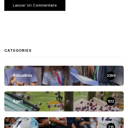
CATEGORIES
Actualités
3399
Agen
1512
SUA
215