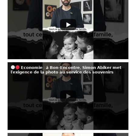
𝗘𝗰𝗼𝗻𝗼𝗺𝗶𝗲 : 𝗮̀ 𝗕𝗼𝗻-𝗘𝗻𝗰𝗼𝗻𝘁𝗿𝗲, 𝗦𝗶𝗺𝗼𝗻 𝗔𝗯𝗶𝗸𝗲𝗿 𝗺𝗲𝘁
𝗹’𝗲𝘅𝗶𝗴𝗲𝗻𝗰𝗲 𝗱𝗲 𝗹𝗮 𝗽𝗵𝗼𝘁𝗼 𝗮𝘂 𝘀𝗲𝗿𝘃𝗶𝗰𝗲 𝗱𝗲𝘀 𝘀𝗼𝘂𝘃𝗲𝗻𝗶𝗿𝘀