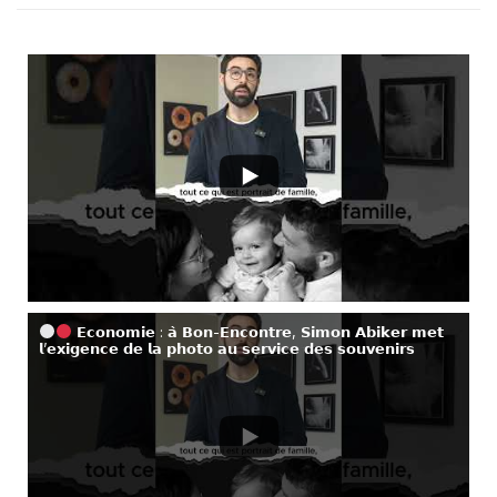
𝗘𝗰𝗼𝗻𝗼𝗺𝗶𝗲 : 𝗮̀ 𝗕𝗼𝗻-𝗘𝗻𝗰𝗼𝗻𝘁𝗿𝗲, 𝗦𝗶𝗺𝗼𝗻 𝗔𝗯𝗶𝗸𝗲𝗿 𝗺𝗲𝘁
𝗹’𝗲𝘅𝗶𝗴𝗲𝗻𝗰𝗲 𝗱𝗲 𝗹𝗮 𝗽𝗵𝗼𝘁𝗼 𝗮𝘂 𝘀𝗲𝗿𝘃𝗶𝗰𝗲 𝗱𝗲𝘀 𝘀𝗼𝘂𝘃𝗲𝗻𝗶𝗿𝘀