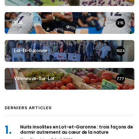
SUA
215
Lot-Et-Garonne
1024
Villeneuve-Sur-Lot
777
DERNIERS ARTICLES
Nuits insolites en Lot-et-Garonne : trois façons de
dormir autrement au cœur de la nature