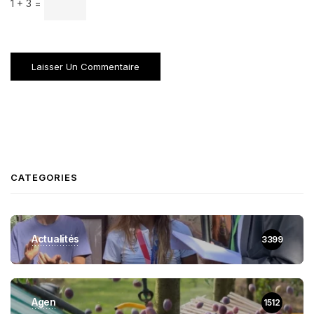
1 + 3 =
CATEGORIES
Actualités
3399
Agen
1512