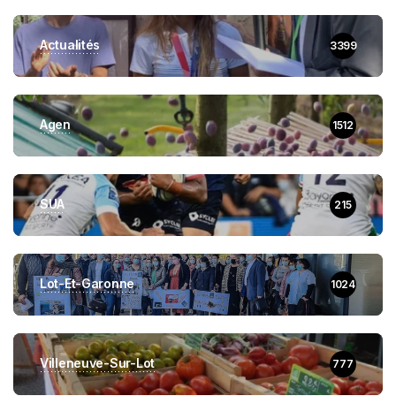
Actualités
3399
Agen
1512
SUA
215
Lot-Et-Garonne
1024
Villeneuve-Sur-Lot
777