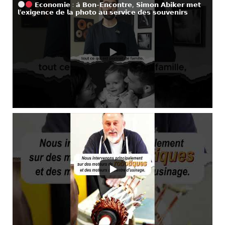
𝗘𝗰𝗼𝗻𝗼𝗺𝗶𝗲 : 𝗮̀ 𝗕𝗼𝗻-𝗘𝗻𝗰𝗼𝗻𝘁𝗿𝗲, 𝗦𝗶𝗺𝗼𝗻 𝗔𝗯𝗶𝗸𝗲𝗿 𝗺𝗲𝘁
𝗹’𝗲𝘅𝗶𝗴𝗲𝗻𝗰𝗲 𝗱𝗲 𝗹𝗮 𝗽𝗵𝗼𝘁𝗼 𝗮𝘂 𝘀𝗲𝗿𝘃𝗶𝗰𝗲 𝗱𝗲𝘀 𝘀𝗼𝘂𝘃𝗲𝗻𝗶𝗿𝘀