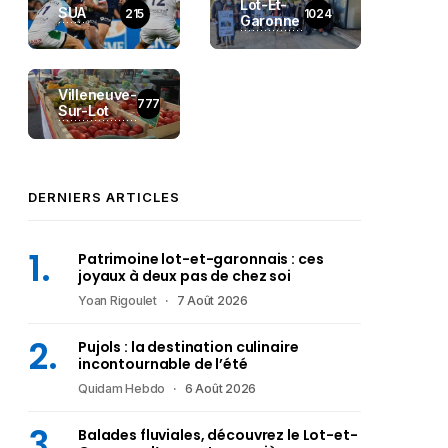
Lot-Et-
SUA
215
1024
Garonne
Villeneuve-
777
Sur-Lot
DERNIERS ARTICLES
Patrimoine lot-et-garonnais : ces
joyaux à deux pas de chez soi
Yoan Rigoulet
7 Août 2026
Pujols : la destination culinaire
incontournable de l’été
Quidam Hebdo
6 Août 2026
Balades fluviales, découvrez le Lot-et-