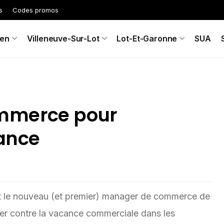
s
Codes promos
en
Villeneuve-Sur-Lot
Lot-Et-Garonne
SUA
mmerce pour
cance
t le nouveau (et premier) manager de commerce de
er contre la vacance commerciale dans les