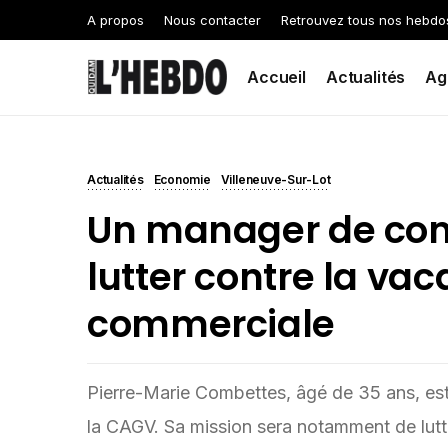
A propos
Nous contacter
Retrouvez tous nos hebdo
Accueil
Actualités
Ag
Actualités
Economie
Villeneuve-Sur-Lot
Un manager de co
lutter contre la va
commerciale
Pierre-Marie Combettes, âgé de 35 ans, es
la CAGV. Sa mission sera notamment de lutt