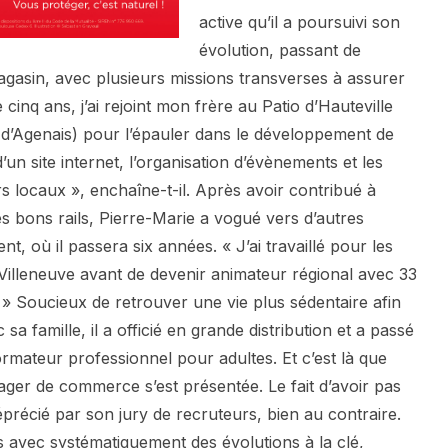
active qu’il a poursuivi son
évolution, passant de
gasin, avec plusieurs missions transverses à assurer
cinq ans, j’ai rejoint mon frère au Patio d’Hauteville
 d’Agenais) pour l’épauler dans le développement de
d’un site internet, l’organisation d’évènements et les
s locaux », enchaîne-t-il. Après avoir contribué à
 les bons rails, Pierre-Marie a vogué vers d’autres
 où il passera six années. « J’ai travaillé pour les
illeneuve avant de devenir animateur régional avec 33
 » Soucieux de retrouver une vie plus sédentaire afin
a famille, il a officié en grande distribution et a passé
mateur professionnel pour adultes. Et c’est là que
ager de commerce s’est présentée. Le fait d’avoir pas
précié par son jury de recruteurs, bien au contraire.
s avec systématiquement des évolutions à la clé,