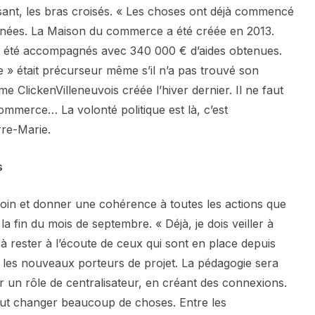
ant, les bras croisés. « Les choses ont déjà commencé
nées. La Maison du commerce a été créée en 2013.
t été accompagnés avec 340 000 € d’aides obtenues.
e » était précurseur même s’il n’a pas trouvé son
rme ClickenVilleneuvois créée l’hiver dernier. Il ne faut
ommerce… La volonté politique est là, c’est
rre-Marie.
s
 loin et donner une cohérence à toutes les actions que
a fin du mois de septembre. « Déjà, je dois veiller à
s à rester à l’écoute de ceux qui sont en place depuis
 les nouveaux porteurs de projet. La pédagogie sera
uer un rôle de centralisateur, en créant des connexions.
eut changer beaucoup de choses. Entre les