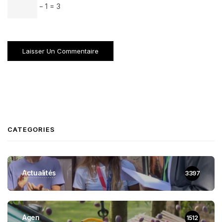
− 1 = 3
CATEGORIES
Actualités
3397
Agen
1512