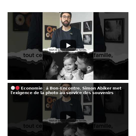
𝗘𝗰𝗼𝗻𝗼𝗺𝗶𝗲 : 𝗮̀ 𝗕𝗼𝗻-𝗘𝗻𝗰𝗼𝗻𝘁𝗿𝗲, 𝗦𝗶𝗺𝗼𝗻 𝗔𝗯𝗶𝗸𝗲𝗿 𝗺𝗲𝘁
𝗹’𝗲𝘅𝗶𝗴𝗲𝗻𝗰𝗲 𝗱𝗲 𝗹𝗮 𝗽𝗵𝗼𝘁𝗼 𝗮𝘂 𝘀𝗲𝗿𝘃𝗶𝗰𝗲 𝗱𝗲𝘀 𝘀𝗼𝘂𝘃𝗲𝗻𝗶𝗿𝘀