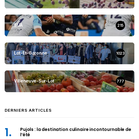
SUA
215
Lot-Et-Garonne
1023
Villeneuve-Sur-Lot
777
DERNIERS ARTICLES
Pujols : la destination culinaire incontournable de
l’été