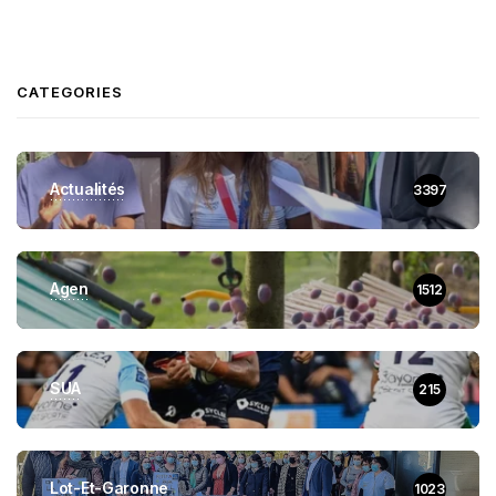
CATEGORIES
Actualités
3397
Agen
1512
SUA
215
Lot-Et-Garonne
1023