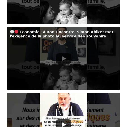
𝗘𝗰𝗼𝗻𝗼𝗺𝗶𝗲 : 𝗮̀ 𝗕𝗼𝗻-𝗘𝗻𝗰𝗼𝗻𝘁𝗿𝗲, 𝗦𝗶𝗺𝗼𝗻 𝗔𝗯𝗶𝗸𝗲𝗿 𝗺𝗲𝘁
𝗹’𝗲𝘅𝗶𝗴𝗲𝗻𝗰𝗲 𝗱𝗲 𝗹𝗮 𝗽𝗵𝗼𝘁𝗼 𝗮𝘂 𝘀𝗲𝗿𝘃𝗶𝗰𝗲 𝗱𝗲𝘀 𝘀𝗼𝘂𝘃𝗲𝗻𝗶𝗿𝘀