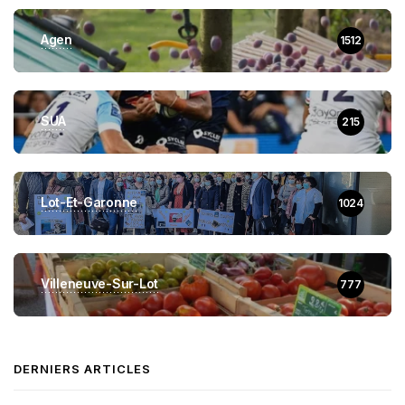
Agen
1512
SUA
215
Lot-Et-Garonne
1024
Villeneuve-Sur-Lot
777
DERNIERS ARTICLES