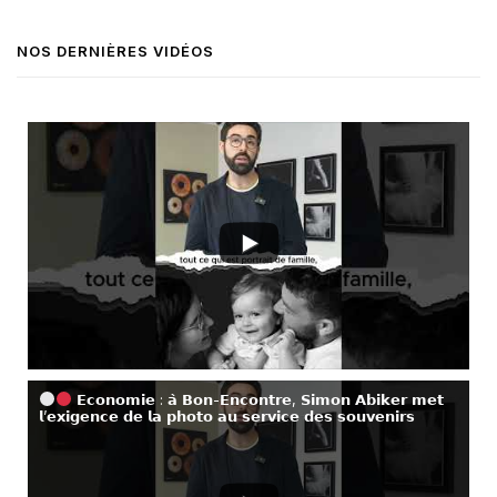
NOS DERNIÈRES VIDÉOS
𝗘𝗰𝗼𝗻𝗼𝗺𝗶𝗲 : 𝗮̀ 𝗕𝗼𝗻-𝗘𝗻𝗰𝗼𝗻𝘁𝗿𝗲, 𝗦𝗶𝗺𝗼𝗻 𝗔𝗯𝗶𝗸𝗲𝗿 𝗺𝗲𝘁
𝗹’𝗲𝘅𝗶𝗴𝗲𝗻𝗰𝗲 𝗱𝗲 𝗹𝗮 𝗽𝗵𝗼𝘁𝗼 𝗮𝘂 𝘀𝗲𝗿𝘃𝗶𝗰𝗲 𝗱𝗲𝘀 𝘀𝗼𝘂𝘃𝗲𝗻𝗶𝗿𝘀