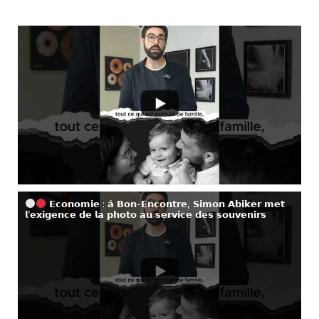
𝗘𝗰𝗼𝗻𝗼𝗺𝗶𝗲 : 𝗮̀ 𝗕𝗼𝗻-𝗘𝗻𝗰𝗼𝗻𝘁𝗿𝗲, 𝗦𝗶𝗺𝗼𝗻 𝗔𝗯𝗶𝗸𝗲𝗿 𝗺𝗲𝘁
𝗹’𝗲𝘅𝗶𝗴𝗲𝗻𝗰𝗲 𝗱𝗲 𝗹𝗮 𝗽𝗵𝗼𝘁𝗼 𝗮𝘂 𝘀𝗲𝗿𝘃𝗶𝗰𝗲 𝗱𝗲𝘀 𝘀𝗼𝘂𝘃𝗲𝗻𝗶𝗿𝘀