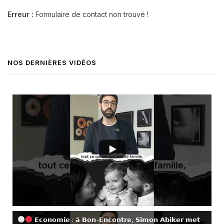
Erreur :
Formulaire de contact non trouvé !
NOS DERNIÈRES VIDÉOS
𝗘𝗰𝗼𝗻𝗼𝗺𝗶𝗲 : 𝗮̀ 𝗕𝗼𝗻-𝗘𝗻𝗰𝗼𝗻𝘁𝗿𝗲, 𝗦𝗶𝗺𝗼𝗻 𝗔𝗯𝗶𝗸𝗲𝗿 𝗺𝗲𝘁