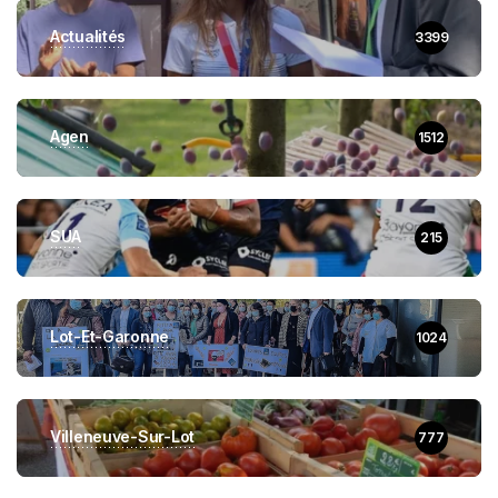
Actualités
3399
Agen
1512
SUA
215
Lot-Et-Garonne
1024
Villeneuve-Sur-Lot
777