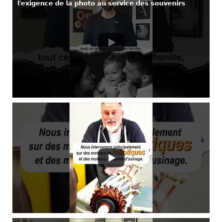
𝗹’𝗲𝘅𝗶𝗴𝗲𝗻𝗰𝗲 𝗱𝗲 𝗹𝗮 𝗽𝗵𝗼𝘁𝗼 𝗮𝘂 𝘀𝗲𝗿𝘃𝗶𝗰𝗲 𝗱𝗲𝘀 𝘀𝗼𝘂𝘃𝗲𝗻𝗶𝗿𝘀