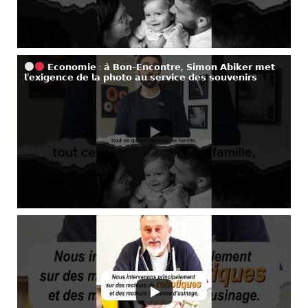
𝗘𝗰𝗼𝗻𝗼𝗺𝗶𝗲 : 𝗮̀ 𝗕𝗼𝗻-𝗘𝗻𝗰𝗼𝗻𝘁𝗿𝗲, 𝗦𝗶𝗺𝗼𝗻 𝗔𝗯𝗶𝗸𝗲𝗿 𝗺𝗲𝘁
𝗹’𝗲𝘅𝗶𝗴𝗲𝗻𝗰𝗲 𝗱𝗲 𝗹𝗮 𝗽𝗵𝗼𝘁𝗼 𝗮𝘂 𝘀𝗲𝗿𝘃𝗶𝗰𝗲 𝗱𝗲𝘀 𝘀𝗼𝘂𝘃𝗲𝗻𝗶𝗿𝘀