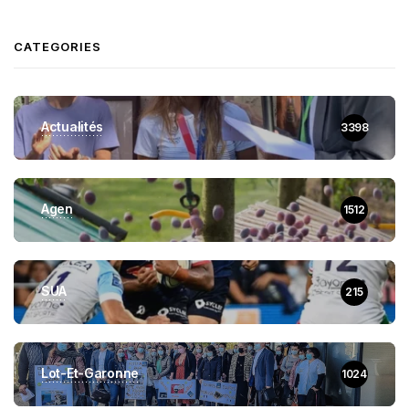
CATEGORIES
Actualités
3398
Agen
1512
SUA
215
Lot-Et-Garonne
1024