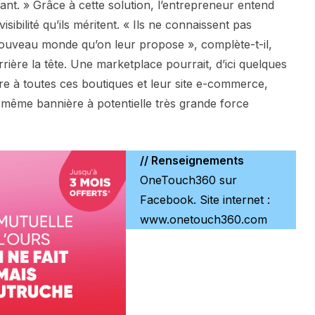
nt. » Grâce à cette solution, l’entrepreneur entend
ibilité qu’ils méritent. « Ils ne connaissent pas
n nouveau monde qu’on leur propose », complète-t-il,
rrière la tête. Une marketplace pourrait, d’ici quelques
re à toutes ces boutiques et leur site e-commerce,
même bannière à potentielle très grande force
// Renseignements
OneTouch360 sur
Facebook. Site internet :
www.onetouch360.com