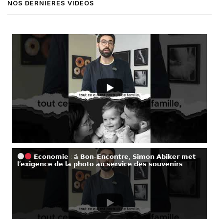
NOS DERNIÈRES VIDÉOS
𝗘𝗰𝗼𝗻𝗼𝗺𝗶𝗲 : 𝗮̀ 𝗕𝗼𝗻-𝗘𝗻𝗰𝗼𝗻𝘁𝗿𝗲, 𝗦𝗶𝗺𝗼𝗻 𝗔𝗯𝗶𝗸𝗲𝗿 𝗺𝗲𝘁
𝗹’𝗲𝘅𝗶𝗴𝗲𝗻𝗰𝗲 𝗱𝗲 𝗹𝗮 𝗽𝗵𝗼𝘁𝗼 𝗮𝘂 𝘀𝗲𝗿𝘃𝗶𝗰𝗲 𝗱𝗲𝘀 𝘀𝗼𝘂𝘃𝗲𝗻𝗶𝗿𝘀