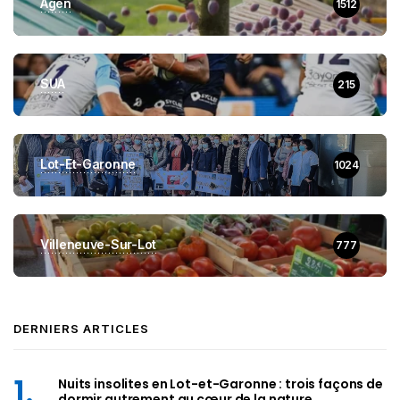
Agen
1512
SUA
215
Lot-Et-Garonne
1024
Villeneuve-Sur-Lot
777
DERNIERS ARTICLES
Nuits insolites en Lot-et-Garonne : trois façons de
dormir autrement au cœur de la nature