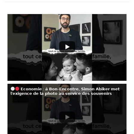
𝗘𝗰𝗼𝗻𝗼𝗺𝗶𝗲 : 𝗮̀ 𝗕𝗼𝗻-𝗘𝗻𝗰𝗼𝗻𝘁𝗿𝗲, 𝗦𝗶𝗺𝗼𝗻 𝗔𝗯𝗶𝗸𝗲𝗿 𝗺𝗲𝘁
𝗹’𝗲𝘅𝗶𝗴𝗲𝗻𝗰𝗲 𝗱𝗲 𝗹𝗮 𝗽𝗵𝗼𝘁𝗼 𝗮𝘂 𝘀𝗲𝗿𝘃𝗶𝗰𝗲 𝗱𝗲𝘀 𝘀𝗼𝘂𝘃𝗲𝗻𝗶𝗿𝘀