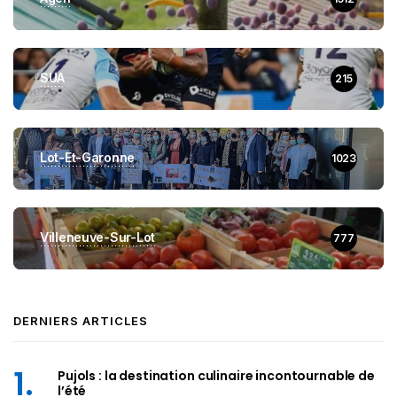
SUA
215
Lot-Et-Garonne
1023
Villeneuve-Sur-Lot
777
DERNIERS ARTICLES
Pujols : la destination culinaire incontournable de
l’été