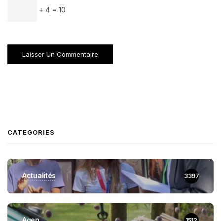
+ 4 = 10
CATEGORIES
Actualités
3397
Agen
1512