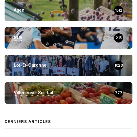
Agen
1512
SUA
215
Lot-Et-Garonne
1023
Villeneuve-Sur-Lot
777
DERNIERS ARTICLES