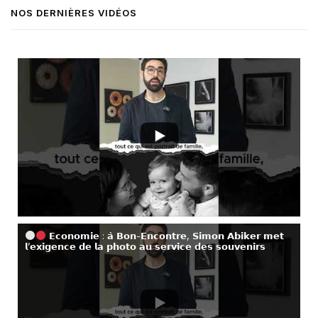
NOS DERNIÈRES VIDÉOS
𝗘𝗰𝗼𝗻𝗼𝗺𝗶𝗲 : 𝗮̀ 𝗕𝗼𝗻-𝗘𝗻𝗰𝗼𝗻𝘁𝗿𝗲, 𝗦𝗶𝗺𝗼𝗻 𝗔𝗯𝗶𝗸𝗲𝗿 𝗺𝗲𝘁
𝗹’𝗲𝘅𝗶𝗴𝗲𝗻𝗰𝗲 𝗱𝗲 𝗹𝗮 𝗽𝗵𝗼𝘁𝗼 𝗮𝘂 𝘀𝗲𝗿𝘃𝗶𝗰𝗲 𝗱𝗲𝘀 𝘀𝗼𝘂𝘃𝗲𝗻𝗶𝗿𝘀