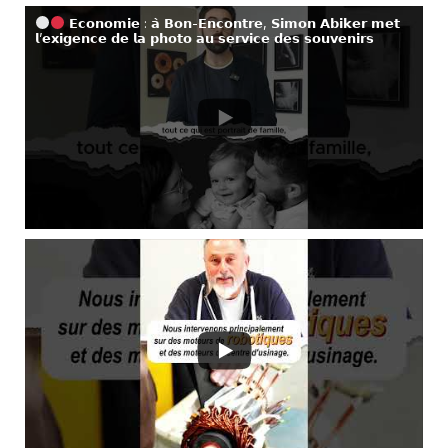
𝗘𝗰𝗼𝗻𝗼𝗺𝗶𝗲 : 𝗮̀ 𝗕𝗼𝗻-𝗘𝗻𝗰𝗼𝗻𝘁𝗿𝗲, 𝗦𝗶𝗺𝗼𝗻 𝗔𝗯𝗶𝗸𝗲𝗿 𝗺𝗲𝘁
𝗹’𝗲𝘅𝗶𝗴𝗲𝗻𝗰𝗲 𝗱𝗲 𝗹𝗮 𝗽𝗵𝗼𝘁𝗼 𝗮𝘂 𝘀𝗲𝗿𝘃𝗶𝗰𝗲 𝗱𝗲𝘀 𝘀𝗼𝘂𝘃𝗲𝗻𝗶𝗿𝘀