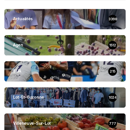
Actualités
3398
Agen
1512
SUA
215
Lot-Et-Garonne
1024
Villeneuve-Sur-Lot
777