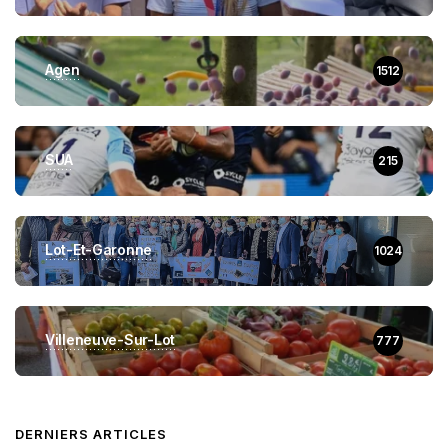
Agen
1512
SUA
215
Lot-Et-Garonne
1024
Villeneuve-Sur-Lot
777
DERNIERS ARTICLES