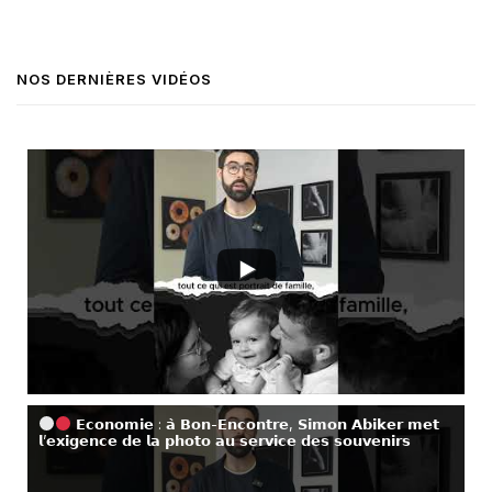
NOS DERNIÈRES VIDÉOS
𝗘𝗰𝗼𝗻𝗼𝗺𝗶𝗲 : 𝗮̀ 𝗕𝗼𝗻-𝗘𝗻𝗰𝗼𝗻𝘁𝗿𝗲, 𝗦𝗶𝗺𝗼𝗻 𝗔𝗯𝗶𝗸𝗲𝗿 𝗺𝗲𝘁
𝗹’𝗲𝘅𝗶𝗴𝗲𝗻𝗰𝗲 𝗱𝗲 𝗹𝗮 𝗽𝗵𝗼𝘁𝗼 𝗮𝘂 𝘀𝗲𝗿𝘃𝗶𝗰𝗲 𝗱𝗲𝘀 𝘀𝗼𝘂𝘃𝗲𝗻𝗶𝗿𝘀