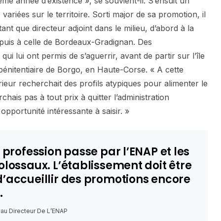
sième année d’existence », se souvient-il. S’ensuit un
ariées sur le territoire. Sorti major de sa promotion, il
ant que directeur adjoint dans le milieu, d’abord à la
, puis à celle de Bordeaux-Gradignan. Des
qui lui ont permis de s’aguerrir, avant de partir sur l’île
pénitentiaire de Borgo, en Haute-Corse. « A cette
érieur recherchait des profils atypiques pour alimenter le
hais pas à tout prix à quitter l’administration
 opportunité intéressante à saisir. »
a profession passe par l’ENAP et les
olossaux. L’établissement doit être
d’accueillir des promotions encore
.
au Directeur De L’ENAP