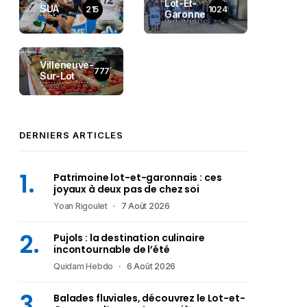
Lot-Et-
SUA
215
1024
Garonne
Villeneuve-
777
Sur-Lot
DERNIERS ARTICLES
Patrimoine lot-et-garonnais : ces
joyaux à deux pas de chez soi
Yoan Rigoulet
7 Août 2026
Pujols : la destination culinaire
incontournable de l’été
Quidam Hebdo
6 Août 2026
Balades fluviales, découvrez le Lot-et-