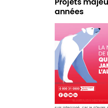
Projets majeu
années
suis interrogé, car je n’avais