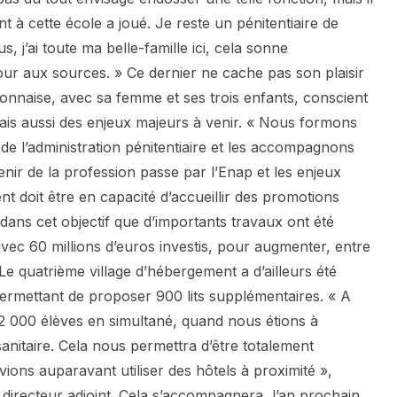
 à cette école a joué. Je reste un pénitentiaire de
, j’ai toute ma belle-famille ici, cela sonne
ur aux sources. » Ce dernier ne cache pas son plaisir
ronnaise, avec sa femme et ses trois enfants, conscient
 mais aussi des enjeux majeurs à venir. « Nous formons
de l’administration pénitentiaire et les accompagnons
’avenir de la profession passe par l’Enap et les enjeux
nt doit être en capacité d’accueillir des promotions
dans cet objectif que d’importants travaux ont été
avec 60 millions d’euros investis, pour augmenter, entre
 Le quatrième village d’hébergement a d’ailleurs été
permettant de proposer 900 lits supplémentaires. « A
2 000 élèves en simultané, quand nous étions à
sanitaire. Cela nous permettra d’être totalement
ons auparavant utiliser des hôtels à proximité »,
 directeur adjoint. Cela s’accompagnera, l’an prochain,