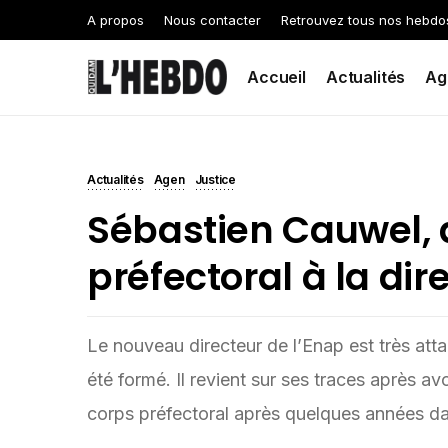
A propos
Nous contacter
Retrouvez tous nos hebdo
Accueil
Actualités
Ag
Actualités
Agen
Justice
Sébastien Cauwel, 
préfectoral à la dir
Le nouveau directeur de l’Enap est très atta
été formé. Il revient sur ses traces après a
corps préfectoral après quelques années dans