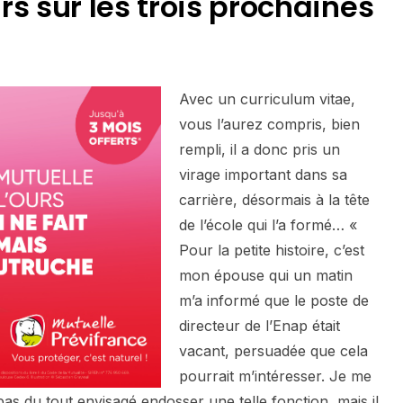
rs sur
l
es trois prochaines
Avec un curriculum vitae,
vous l’aurez compris, bien
rempli, il a donc pris un
virage important dans sa
carrière, désormais à la tête
de l’école qui l’a formé… «
Pour la petite histoire, c’est
mon épouse qui un matin
m’a informé que le poste de
directeur de l’Enap était
vacant, persuadée que cela
pourrait m’intéresser. Je me
 pas du tout envisagé endosser une telle fonction, mais il