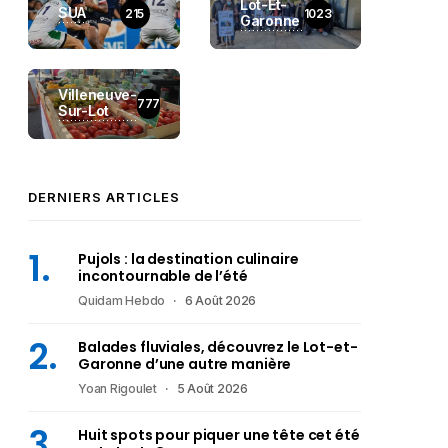
Lot-Et-
SUA
215
1023
Garonne
Villeneuve-
777
Sur-Lot
DERNIERS ARTICLES
Pujols : la destination culinaire
incontournable de l’été
Quidam Hebdo
6 Août 2026
Balades fluviales, découvrez le Lot-et-
Garonne d’une autre manière
Yoan Rigoulet
5 Août 2026
Huit spots pour piquer une tête cet été