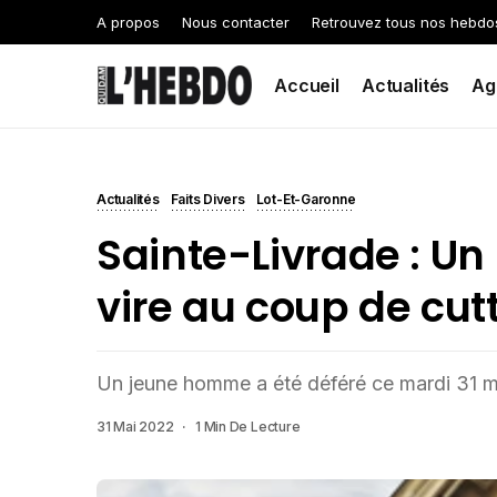
A propos
Nous contacter
Retrouvez tous nos hebdo
Accueil
Actualités
Ag
Actualités
Faits Divers
Lot-Et-Garonne
Sainte-Livrade : Un
vire au coup de cut
Un jeune homme a été déféré ce mardi 31 
31 Mai 2022
1 Min De Lecture