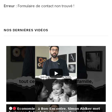
Erreur :
Formulaire de contact non trouvé !
NOS DERNIÈRES VIDÉOS
𝗘𝗰𝗼𝗻𝗼𝗺𝗶𝗲 : 𝗮̀ 𝗕𝗼𝗻-𝗘𝗻𝗰𝗼𝗻𝘁𝗿𝗲, 𝗦𝗶𝗺𝗼𝗻 𝗔𝗯𝗶𝗸𝗲𝗿 𝗺𝗲𝘁