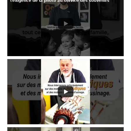
𝗹’𝗲𝘅𝗶𝗴𝗲𝗻𝗰𝗲 𝗱𝗲 𝗹𝗮 𝗽𝗵𝗼𝘁𝗼 𝗮𝘂 𝘀𝗲𝗿𝘃𝗶𝗰𝗲 𝗱𝗲𝘀 𝘀𝗼𝘂𝘃𝗲𝗻𝗶𝗿𝘀