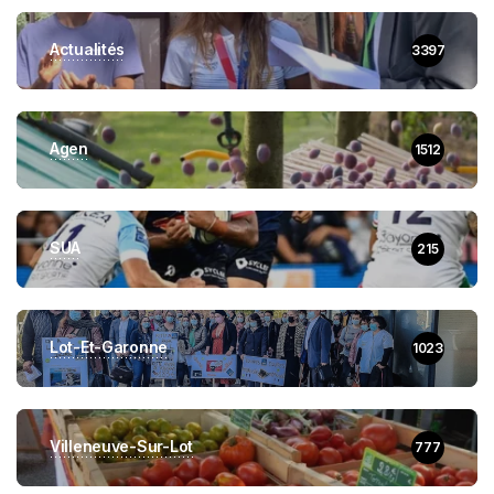
Actualités
3397
Agen
1512
SUA
215
Lot-Et-Garonne
1023
Villeneuve-Sur-Lot
777